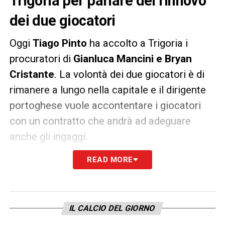
Trigoria per parlare del rinnovo
dei due giocatori
Oggi
Tiago Pinto
ha accolto a Trigoria i
procuratori di
Gianluca Mancini e Bryan
Cristante
. La volontà dei due giocatori è di
rimanere a lungo nella capitale e il dirigente
portoghese vuole accontentare i giocatori
con un contratto che andrà ad adeguare
anche gli ingaggi.
READ MORE
Come riporta
Il Corriere dello Sport
nelle
prossime settimane, così come per
Veretout,
potrebbero esserci novità
importanti
. Tiago Pinto è stato di parola:
IL CALCIO DEL GIORNO
all’inizio dell’estate aveva posticipato tutti i