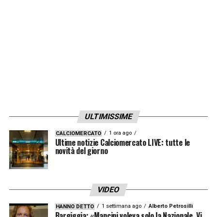
discorsi legati ai rinnovi per potersi
concentrare sulle operazioni in entrata e in
uscita. Al termine del calciomercato il gm ha
avviato nuovamente i contatti per arrivare
prima della fine dell’anno alla
fumata bianca.
LA PLAYLIST DELLE NOSTRE TOP NEWS
ULTIMISSIME
1 ora ago
CALCIOMERCATO
Ultime notizie Calciomercato LIVE: tutte le
novità del giorno
VIDEO
1 settimana ago
Alberto Petrosilli
HANNO DETTO
Bargiggia: «Mancini voleva solo la Nazionale. Vi