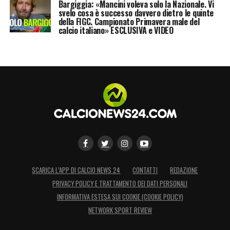
Bargiggia: «Mancini voleva solo la Nazionale. Vi
svelo cosa è successo davvero dietro le quinte
della FIGC. Campionato Primavera male del
calcio italiano» ESCLUSIVA e VIDEO
SCARICA L’APP DI CALCIO NEWS 24
CONTATTI
REDAZIONE
PRIVACY POLICY E TRATTAMENTO DEI DATI PERSONALI
INFORMATIVA ESTESA SUI COOKIE (COOKIE POLICY)
NETWORK SPORT REVIEW