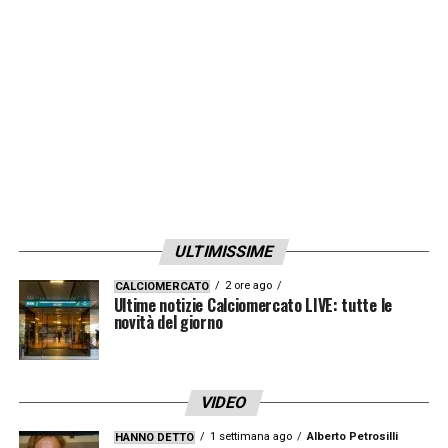
dirigenza
, in particolare con la Ceo
Lina
Souloukou
: il punto della riunione è quello di
decidere il
futuro dello
Special One
: se
dargli ancora una fiducia a tempo, o decidere
per l’esonero e decidere il nuovo allenatore.
LA PLAYLIST DELLE NOSTRE TOP NEWS
ULTIMISSIME
2 ore ago
CALCIOMERCATO
Ultime notizie Calciomercato LIVE: tutte le
novità del giorno
VIDEO
1 settimana ago
Alberto Petrosilli
HANNO DETTO