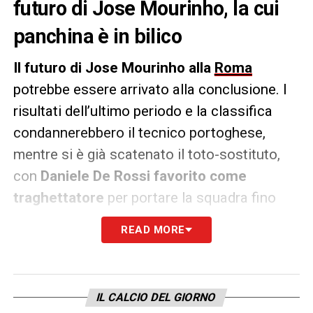
futuro di Jose Mourinho, la cui
panchina è in bilico
Il futuro di Jose Mourinho alla
Roma
potrebbe essere arrivato alla conclusione. I
risultati dell’ultimo periodo e la classifica
condannerebbero il tecnico portoghese,
mentre si è già scatenato il toto-sostituto,
con
Daniele De Rossi favorito come
traghettatore
per portare la squadra fino
alla fine della stagione.
READ MORE
Come riportato da
La Gazzetta dello Sport
,
nel pomeriggio è attesa
una call tra la
famiglia Friedkin, proprietaria del club, e la
IL CALCIO DEL GIORNO