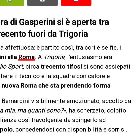
l’era di Gasperini si è aperta tra
trecento fuori da Trigoria
 affettuosa: è partito così, tra cori e selfie, il
ni alla
Roma
. A
Trigoria
, l’entusiasmo era
llo Sport
, circa
trecento tifosi
si sono assiepati
liere il tecnico e la squadra con calore e
la nuova Roma che sta prendendo forma
.
o Bernardini visibilmente emozionato, accolto da
mia, ma quanti sono?
», ha scherzato, colpito
lienza così travolgente da spingerlo ad
opolo
, concedendosi con disponibilità e sorrisi.