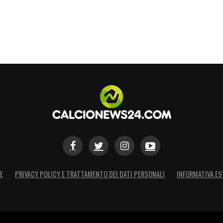
scluso,
tutti dentro Trigoria con la voglia di
a scena, ha già capito di avere una città intera
S
E
PRIVACY POLICY E TRATTAMENTO DEI DATI PERSONALI
INFORMATIVA ES