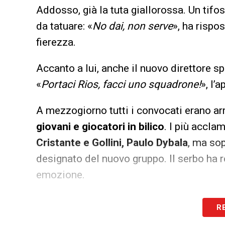
Addosso, già la tuta giallorossa. Un tifo
da tatuare: «
No dai, non serve
», ha rispo
fierezza.
Accanto a lui, anche il nuovo direttore s
«
Portaci Rios, facci uno squadrone!
», l’
A mezzogiorno tutti i convocati erano arr
giovani e giocatori in bilico
. I più accla
Cristante e Gollini, Paulo Dybala
, ma so
designato del nuovo gruppo. Il serbo ha re
emozione.
L’atmosfera era quella di una grande fest
R
pausa estiva. Da
Kumbulla a Hermoso
, 