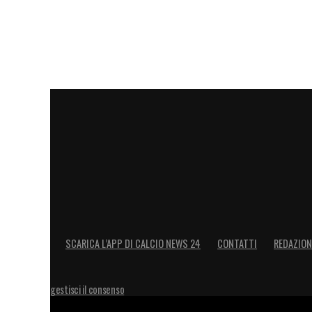
restare ha ricevuto applausi. Nessuno e
ricominciare
. E Gasperini, al centro dell
che non vede l’ora di sognare con lui.
LA PLAYLIST DELLE NOSTRE TOP NEW
SCARICA L’APP DI CALCIO NEWS 24
CONTATTI
REDAZION
gestisci il consenso