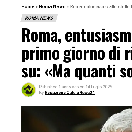
Home
»
Roma News
»
Roma, entusiasmo alle stelle tr
ROMA NEWS
Roma, entusiasmo a
primo giorno di r
su: «Ma quanti s
Published
1 anno ago
on
14 Luglio 2025
By
Redazione CalcioNews24