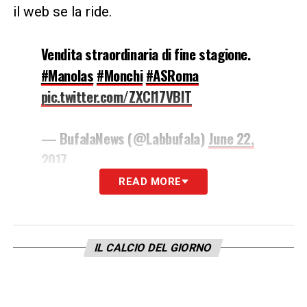
il web se la ride.
Vendita straordinaria di fine stagione.
#Manolas
#Monchi
#ASRoma
pic.twitter.com/ZXCl17VBIT
— BufalaNews (@Labbufala)
June 22,
2017
READ MORE
https://www.instagram.com/p/BVrlnhSAXGD/
IL CALCIO DEL GIORNO
tagged=monchi
LA PLAYLIST DELLE NOSTRE TOP NEWS