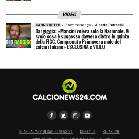
VIDEO
2 settimane ago
Alberto Petrosilli
HANNO DETTO
Bargiggia: «Mancini voleva solo la Nazionale. Vi
svelo cosa è successo davvero dietro le quinte
della FIGC. Campionato Primavera male del
calcio italiano» ESCLUSIVA e VIDEO
SCARICA L’APP DI CALCIO NEWS 24
CONTATTI
REDAZIONE