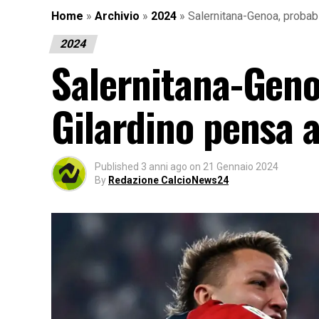
Home
»
Archivio
»
2024
»
Salernitana-Genoa, probabi
2024
Salernitana-Genoa
Gilardino pensa 
Published
3 anni ago
on
21 Gennaio 2024
By
Redazione CalcioNews24