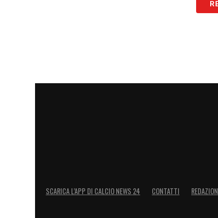
R
LA PLAYLIST DELLE NOSTRE TOP NEW
SCARICA L’APP DI CALCIO NEWS 24
CONTATTI
REDAZION