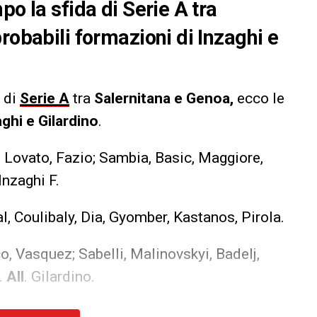
po la sfida di Serie A tra
robabili formazioni di Inzaghi e
a di
Serie A
tra
Salernitana e
Genoa,
ecco le
aghi e
Gilardino
.
Lovato, Fazio; Sambia, Basic, Maggiore,
 Inzaghi F.
al, Coulibaly, Dia, Gyomber, Kastanos, Pirola.
o, Vasquez; Sabelli, Malinovskyi, Badelj,
.
All
. Gilardino.
ban, Puscas, Thorsby.