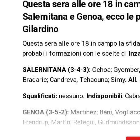
Questa sera alle ore 18 in cam
Salernitana e Genoa, ecco le p
Gilardino
Questa sera alle ore 18 in campo la sfid
probabili formazioni con le scelte di
Inz
SALERNITANA (3-4-3):
Ochoa; Gyomber, 
Bradaric; Candreva, Tchaouna; Simy.
All
.
Squalificati:
nessuno.
Indisponibili
: Cabr
GENOA (3-5-2):
Martinez; Bani, Vogliacc
Frendrup, Martìn; Retegui, Gudmundsson
Squalificati:
De Winter.
Indisponibili:
Eku