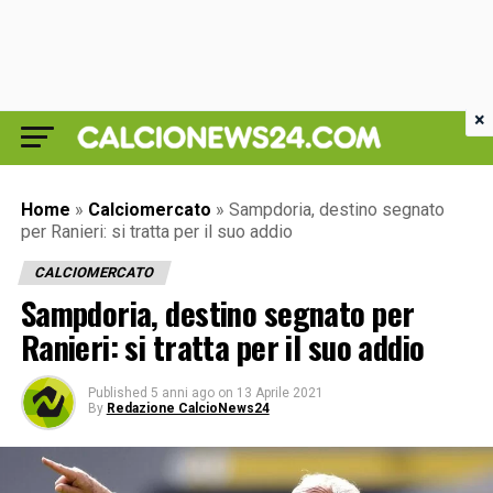
×
Home
»
Calciomercato
»
Sampdoria, destino segnato
per Ranieri: si tratta per il suo addio
CALCIOMERCATO
Sampdoria, destino segnato per
Ranieri: si tratta per il suo addio
Published
5 anni ago
on
13 Aprile 2021
By
Redazione CalcioNews24