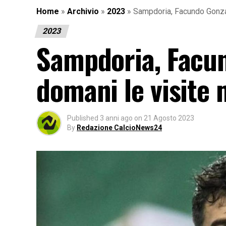
Home
»
Archivio
»
2023
»
Sampdoria, Facundo Gonza
2023
Sampdoria, Facun
domani le visite
Published
3 anni ago
on
21 Agosto 2023
By
Redazione CalcioNews24