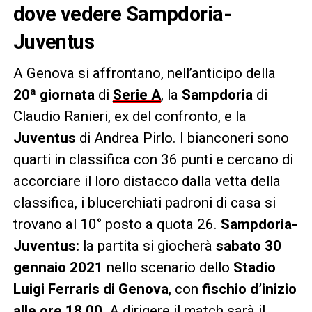
dove vedere Sampdoria-
Juventus
A Genova si affrontano, nell’anticipo della
20ª giornata
di
Serie A
, la
Sampdoria
di
Claudio Ranieri, ex del confronto, e la
Juventus
di Andrea Pirlo. I bianconeri sono
quarti in classifica con 36 punti e cercano di
accorciare il loro distacco dalla vetta della
classifica, i blucerchiati padroni di casa si
trovano al 10° posto a quota 26.
Sampdoria-
Juventus:
la partita si giocherà
sabato 30
gennaio 2021
nello scenario dello
Stadio
Luigi Ferraris di Genova
, con
fischio d’inizio
alle ore 18.00
. A dirigere il match sarà il