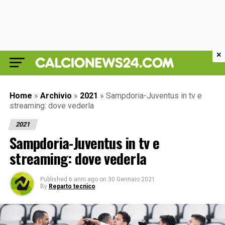
×
Home
»
Archivio
»
2021
»
Sampdoria-Juventus in tv e
streaming: dove vederla
2021
Sampdoria-Juventus in tv e
streaming: dove vederla
Published
6 anni ago
on
30 Gennaio 2021
By
Reparto tecnico