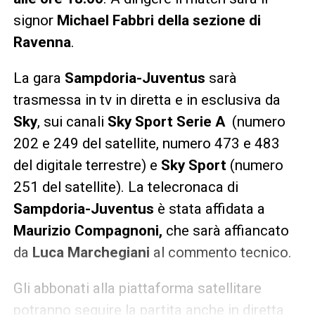
signor
Michael Fabbri della sezione di
Ravenna
.
La gara
Sampdoria-Juventus
sarà
trasmessa in tv in diretta e in esclusiva da
Sky
, sui canali
Sky Sport
Serie A
(numero
202 e 249 del satellite, numero 473 e 483
del digitale terrestre) e
Sky Sport
(numero
251 del satellite). La telecronaca di
Sampdoria-Juventus
è stata affidata a
Maurizio Compagnoni,
che sarà affiancato
da
Luca Marchegiani
al commento tecnico.
Gli abbonati alla piattaforma satellitare
potranno seguire la partita anche in diretta