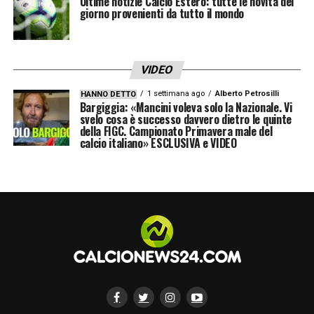
Ultime notizie Calcio Estero: tutte le novità del
giorno provenienti da tutto il mondo
473 e 483 del digitale terrestre), Sky Sport
(numero 251 del satellite)
Dove vederla in streaming:
Sky Go, Now Tv
VIDEO
Stadio:
Luigi Ferraris (Genova)
1 settimana ago
Alberto Petrosilli
HANNO DETTO
Arbitro:
Michael Fabbri di Ravenna
Bargiggia: «Mancini voleva solo la Nazionale. Vi
svelo cosa è successo davvero dietro le quinte
della FIGC. Campionato Primavera male del
Scopri di piú su
Pokerstarsnews.it
calcio italiano» ESCLUSIVA e VIDEO
LA PLAYLIST DELLE NOSTRE TOP NEWS