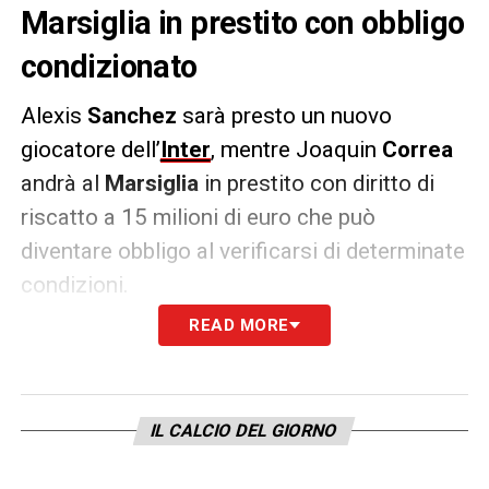
Marsiglia in prestito con obbligo
condizionato
Alexis
Sanchez
sarà presto un nuovo
giocatore dell’
Inter
, mentre Joaquin
Correa
andrà al
Marsiglia
in prestito con diritto di
riscatto a 15 milioni di euro che può
diventare obbligo al verificarsi di determinate
condizioni.
READ MORE
L’attaccante cileno, attualmente svincolato,
firmerà un contratto biennale da 3 milioni di
euro a stagione. Per entrambi i giocatori
IL CALCIO DEL GIORNO
sono state già fissate le visite mediche nella
giornata di domani. Lo riporta
TMW
.