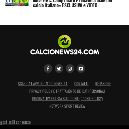
della FIGC. Campionato Primavera male del
calcio italiano» ESCLUSIVA e VIDEO
SCARICA L’APP DI CALCIO NEWS 24
CONTATTI
REDAZIONE
PRIVACY POLICY E TRATTAMENTO DEI DATI PERSONALI
INFORMATIVA ESTESA SUI COOKIE (COOKIE POLICY)
NETWORK SPORT REVIEW
gestisci il consenso