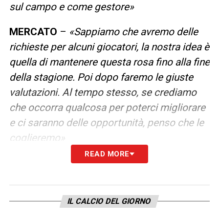
sul campo e come gestore
»
MERCATO
–
«
Sappiamo che avremo delle
richieste per alcuni giocatori, la nostra idea è
quella di mantenere questa rosa fino alla fine
della stagione. Poi dopo faremo le giuste
valutazioni. Al tempo stesso, se crediamo
che occorra qualcosa per poterci migliorare
e ci saranno delle opportunità, penso che le
coglieremo
»
READ MORE
MUHAREMOVIC & CO
–
«
Non solo lui, ma
abbiamo anche qualcun altro. Ci stanno
arrivando delle richieste, siamo ancora agli
IL CALCIO DEL GIORNO
inizi e dobbiamo vedere. Muharemović sta