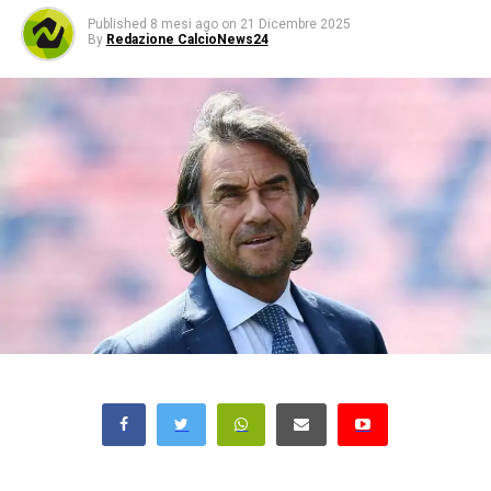
Published
8 mesi ago
on
21 Dicembre 2025
By
Redazione CalcioNews24