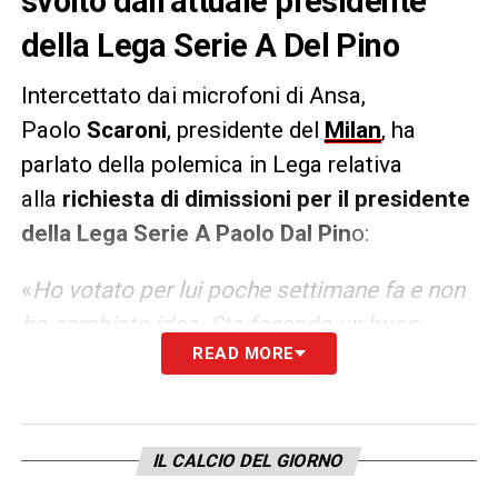
svolto dall’attuale presidente
della Lega Serie A Del Pino
Intercettato dai microfoni di Ansa,
Paolo
Scaroni
, presidente del
Milan
, ha
parlato della polemica in Lega relativa
alla
richiesta di dimissioni per il presidente
della Lega Serie A Paolo Dal Pin
o:
«
Ho votato per lui poche settimane fa e non
ho cambiato idea. Sta facendo un buon
READ MORE
lavoro
»»
LA PLAYLIST DELLE NOSTRE TOP NEWS
IL CALCIO DEL GIORNO