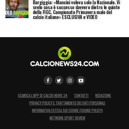
Bargiggia: «Mancini voleva solo la Nazionale. Vi
svelo cosa è successo davvero dietro le quinte
della FIGC. Campionato Primavera male del
calcio italiano» ESCLUSIVA e VIDEO
SCARICA L’APP DI CALCIO NEWS 24
CONTATTI
REDAZIONE
PRIVACY POLICY E TRATTAMENTO DEI DATI PERSONALI
INFORMATIVA ESTESA SUI COOKIE (COOKIE POLICY)
NETWORK SPORT REVIEW