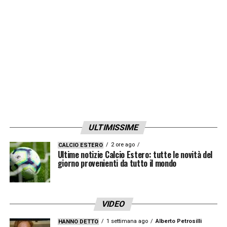
attraverso persone malavitose. L’abbiamo
segnalato alla procura. Si tratta di malavita
romana
».
LA PLAYLIST DELLE NOSTRE TOP NEWS
ULTIMISSIME
2 ore ago
CALCIO ESTERO
Ultime notizie Calcio Estero: tutte le novità del
giorno provenienti da tutto il mondo
VIDEO
1 settimana ago
Alberto Petrosilli
HANNO DETTO