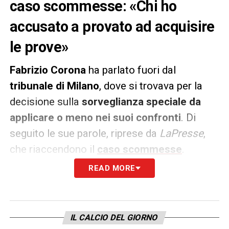
caso scommesse: «Chi ho
accusato a provato ad acquisire
le prove»
Fabrizio Corona
ha parlato fuori dal
tribunale di Milano
, dove si trovava per la
decisione sulla
sorveglianza speciale da
applicare o meno nei suoi confronti
. Di
seguito le sue parole, riprese da
LaPresse
,
che riaccendono il
caso scommesse
.
READ MORE
«
Le stesse persone che sono finite sui
giornali e hanno detto che avrebbero
querelato, hanno provato ad acquistare il
IL CALCIO DEL GIORNO
materiale prova del gioco d’azzardo da me