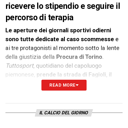
ricevere lo stipendio e seguire il
percorso di terapia
Le aperture dei giornali sportivi odierni
sono tutte dedicate al caso scommesse
e
ai tre protagonisti al momento sotto la lente
della giustizia della
Procura di Torino
.
Tuttosport
, quotidiano del capoluogo
piemonese,
prende la strada di Fagioli, il
primo ad essere indagato, il primo ad aver
READ MORE
patteggiato e il primo ad aver ricevuto la
squalifica
. Riguardo a quest’ultimo punto
la
Juve
ha deciso di non mollare il calciatore
,
IL CALCIO DEL GIORNO
che ieri si è allenato alla Continassa.