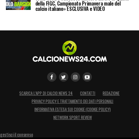
LA PLAYLIST DELLE NOSTRE TOP NEWS
della FIGC. Campionato Primavera male del
calcio italiano» ESCLUSIVA e VIDEO
SCARICA L’APP DI CALCIO NEWS 24
CONTATTI
REDAZIONE
PRIVACY POLICY E TRATTAMENTO DEI DATI PERSONALI
INFORMATIVA ESTESA SUI COOKIE (COOKIE POLICY)
NETWORK SPORT REVIEW
gestisci il consenso