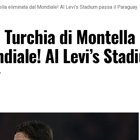
ella eliminata dal Mondiale! Al Levi’s Stadium passa il Paraguay
a Turchia di Montella
diale! Al Levi’s Sta
y