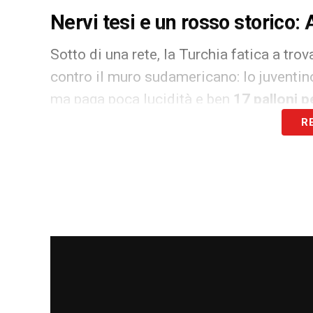
Nervi tesi e un rosso storico: 
Sotto di una rete, la Turchia fatica a tro
contro il muro sudamericano: lo juventin
ma paga poca lucidità e ben
17 palloni p
R
La sfortuna completa il quadro quando u
Çalhanoğlu, colpisce
traversa e palo
nel
Nel recupero del primo tempo arriva l’ep
rivolgendosi a Muldur con la mano sulla 
Barton applica il nuovo regolamento su
diretto
che lascia il Paraguay in dieci pe
Assalto finale e rammarico: G