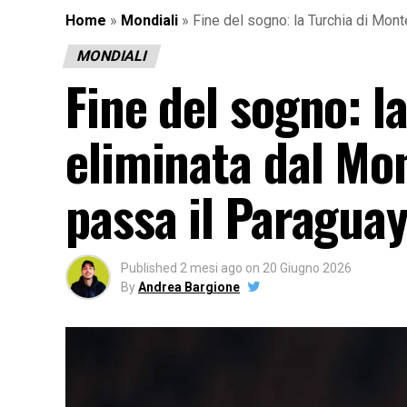
Home
»
Mondiali
»
Fine del sogno: la Turchia di Mont
MONDIALI
Fine del sogno: l
eliminata dal Mon
passa il Paragua
Published
2 mesi ago
on
20 Giugno 2026
By
Andrea Bargione