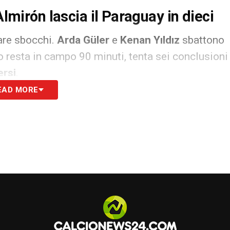
Almirón lascia il Paraguay in dieci
vare sbocchi.
Arda Güler
e
Kenan Yıldız
sbattono
o resta in campo 90 minuti, tenta sei conclusioni
ersi
.
EAD MORE
n colpo di testa di
Muldur
, su punizione di
lo stesso istante.
isodio che cambia l’inerzia:
Almirón
,
bocca, viene richiamato dal VAR. L’arbitro
l comportamento verbale e sventola un
rosso
r oltre metà gara.
ül spreca il match point