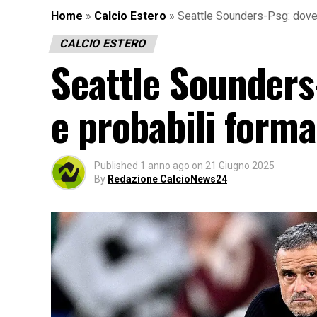
Home
»
Calcio Estero
»
Seattle Sounders-Psg: dove 
CALCIO ESTERO
Seattle Sounders-
e probabili forma
Published
1 anno ago
on
21 Giugno 2025
By
Redazione CalcioNews24