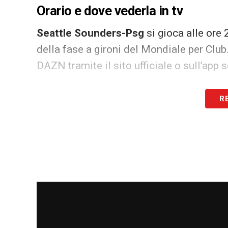
Orario e dove vederla in tv
Seattle Sounders-Psg
si gioca alle ore 
della fase a gironi del Mondiale per Clu
DAZN tramite il sito ufficiale o sull’app 
LA PLAYLIST DELLE NOSTRE TOP NEW
R