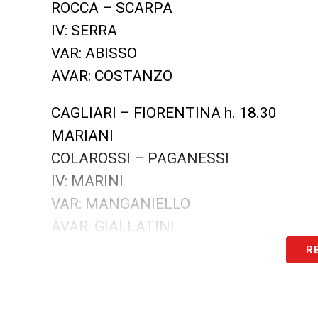
ROCCA – SCARPA
IV: SERRA
VAR: ABISSO
AVAR: COSTANZO
CAGLIARI – FIORENTINA h. 18.30
MARIANI
COLAROSSI – PAGANESSI
IV: MARINI
VAR: MANGANIELLO
AVAR: GIALLATINI
R
CROTONE – H. VERONA Giovedì 13/05 h
MASSIMI
BERTI – NUZZI