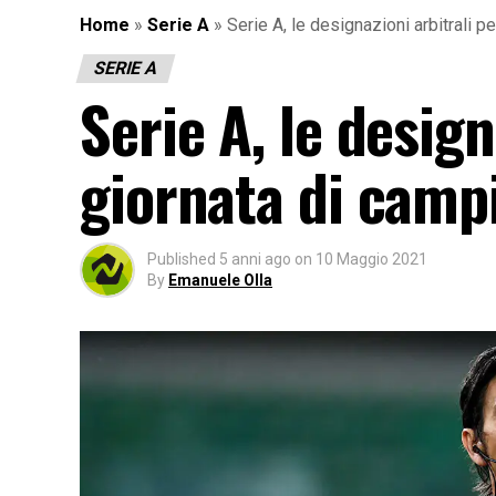
Home
»
Serie A
»
Serie A, le designazioni arbitrali p
SERIE A
Serie A, le design
giornata di camp
Published
5 anni ago
on
10 Maggio 2021
By
Emanuele Olla