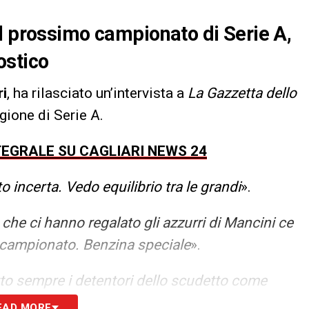
l prossimo campionato di Serie A,
ostico
ri
, ha rilasciato un’intervista a
La Gazzetta dello
gione di Serie A.
NTEGRALE SU CAGLIARI NEWS 24
o incerta. Vedo equilibrio tra le grandi
».
che ci hanno regalato gli azzurri di Mancini ce
il campionato. Benzina speciale
».
tto sempre i detentori dello scudetto come
anta. E occhio a Roma e Lazio: ci faranno
EAD MORE