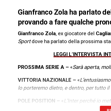
Gianfranco Zola ha parlato de
provando a fare qualche pron
Gianfranco Zola
, ex giocatore del
Caglia
Sport
dove ha parlato della prossima sta
LEGGI L’INTERVISTA I
PROSSIMA SERIE A –
«
Sarà aperta, molt
VITTORIA NAZIONALE –
«
L’entusiasmo 
lo porteremo dietro, e dentro, per tutto 
POLE POSITION –
«
L’Inter perché io me
favoriti. E poi Milan, Juve, Napoli e Atal
R