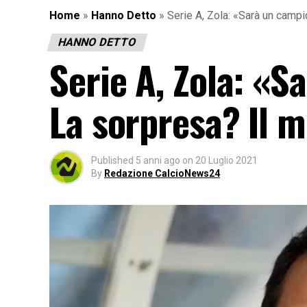
Home
»
Hanno Detto
»
Serie A, Zola: «Sarà un campi
HANNO DETTO
Serie A, Zola: «S
La sorpresa? Il m
Published
5 anni ago
on
20 Luglio 2021
By
Redazione CalcioNews24