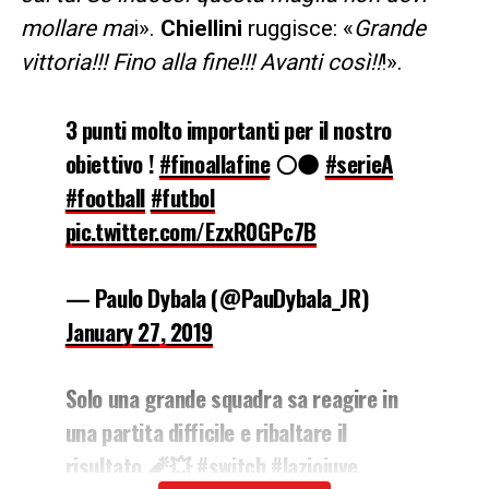
mollare ma
i».
Chiellini
ruggisce: «
Grande
vittoria!!! Fino alla fine!!! Avanti così!!
!».
3 punti molto importanti per il nostro
obiettivo !
#finoallafine
⚪️⚫️
#serieA
#football
#futbol
pic.twitter.com/EzxR0GPc7B
— Paulo Dybala (@PauDybala_JR)
January 27, 2019
Solo una grande squadra sa reagire in
una partita difficile e ribaltare il
risultato 🧨💥
#switch
#laziojuve