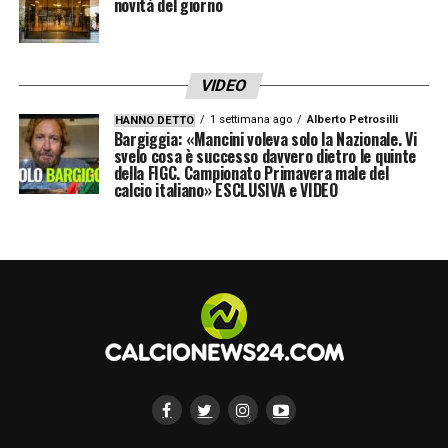
novità del giorno
Grande vittoria!!! Fino alla fine!!! Avanti
così!!!
#LazioJuve
pic.twitter.com/aRVV6OKcoh
VIDEO
1 settimana ago
Alberto Petrosilli
HANNO DETTO
Bargiggia: «Mancini voleva solo la Nazionale. Vi
— Giorgio Chiellini (@chiellini)
January
svelo cosa è successo davvero dietro le quinte
27, 2019
della FIGC. Campionato Primavera male del
calcio italiano» ESCLUSIVA e VIDEO
At the end of the day, the most
important thing is that you gave it all
your best
#FINOALLAFINE
💪🏻⚪️⚫️
#LazioJuve
#SerieATim
#ForzaJuve
pic.twitter.com/Mpy7hdcaou
— Federico Bernardeschi