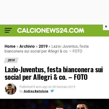
×
Home
»
Archivio
»
2019
»
Lazio-Juventus, festa
bianconera sui social per Allegri & co. – FOTO
2019
Lazio-Juventus, festa bianconera sui
social per Allegri & co. – FOTO
Published
8 anni ago
on
28 Gennaio 2019
By
Andrea Bartolone