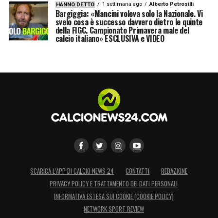
1 settimana ago
Alberto Petrosilli
HANNO DETTO
Bargiggia: «Mancini voleva solo la Nazionale. Vi
svelo cosa è successo davvero dietro le quinte
della FIGC. Campionato Primavera male del
calcio italiano» ESCLUSIVA e VIDEO
SCARICA L’APP DI CALCIO NEWS 24
CONTATTI
REDAZIONE
PRIVACY POLICY E TRATTAMENTO DEI DATI PERSONALI
INFORMATIVA ESTESA SUI COOKIE (COOKIE POLICY)
NETWORK SPORT REVIEW