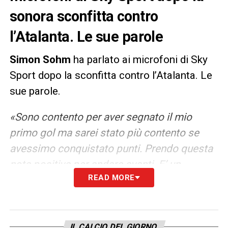
sonora sconfitta contro
l’Atalanta. Le sue parole
Simon Sohm
ha parlato ai microfoni di Sky
Sport dopo la sconfitta contro l’Atalanta. Le
sue parole.
«Sono contento per aver segnato il mio
primo gol ma sarei stato più contento se
avessimo conquistato punti. Prendo questa
nota positiva per andare avanti. E’ un
READ MORE
momento difficile, è una fase difficile per
tutti. Non so esattamente cosa fare per
venirne fuori. So che dobbiamo continuare
ad andare avanti, la cosa più importante è
IL CALCIO DEL GIORNO