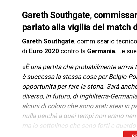
Gareth Southgate, commissario
parlato alla vigilia del match
Gareth
Southgate
, commissario tecnico 
di
Euro
2020
contro la
Germania
. Le su
«È una partita che probabilmente arriva t
è successa la stessa cosa per Belgio-Po
opportunità per fare la storia. Sarà anch
diverso, in futuro, di Inghilterra-Germania
alcuni di coloro che sono stati stesi in
nulla perché a quei tempi non erano nem
ma io sottolineo che sono forti e guardo 
Mondo e nelle loro file ci sono sei vinci
R