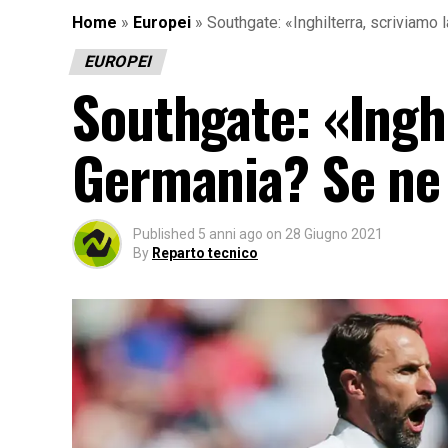
Home
»
Europei
»
Southgate: «Inghilterra, scriviamo 
EUROPEI
Southgate: «Inghi
Germania? Se ne
Published
5 anni ago
on
28 Giugno 2021
By
Reparto tecnico