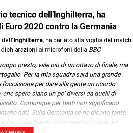
 tecnico dell’Inghilterra, ha
 di Euro 2020 contro la Germania
dell’
Inghilterra
, ha parlato alla vigilia del match
e dichiarazioni ai microfoni della
BBC
roppo presto, vale più di un ottavo di finale, ma
rtogallo. Per la mia squadra sarà una grande
e l’occasione per dare alla gente un ricordo
, che spero siano un po’ diversi da quelli di
 passato. Comunque per tanti non significano
meno nati. Sulla Germania se ne dicono tante,
le loro cifre: hanno vinto quattro Coppe del
tori della Champions. Non avranno paura di
EAD MORE