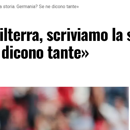
la storia. Germania? Se ne dicono tante»
lterra, scriviamo la 
 dicono tante»