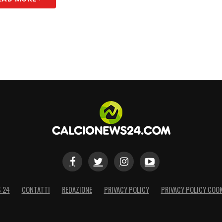
randi tornei e per affrontarli noi dovremo
S
S 24
CONTATTI
REDAZIONE
PRIVACY POLICY
PRIVACY POLICY COOK