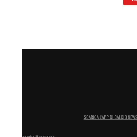
Wembley, fanno quasi sempre strada nei g
essere tatticamente molto preparati».
LA PLAYLIST DELLE NOSTRE TOP NEW
SCARICA L’APP DI CALCIO NEW