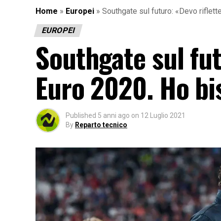
Home
»
Europei
»
Southgate sul futuro: «Devo riflet
EUROPEI
Southgate sul fut
Euro 2020. Ho bi
Published
5 anni ago
on
12 Luglio 2021
By
Reparto tecnico