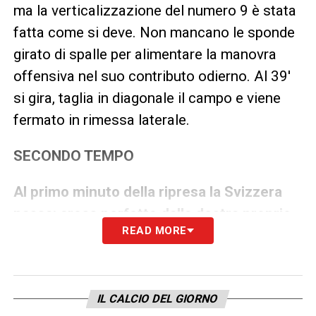
ma la verticalizzazione del numero 9 è stata
fatta come si deve. Non mancano le sponde
girato di spalle per alimentare la manovra
offensiva nel suo contributo odierno. Al 39′
si gira, taglia in diagonale il campo e viene
fermato in rimessa laterale.
SECONDO TEMPO
Al primo minuto della ripresa la Svizzera
passa: cross perfetto dalla destra proprio
READ MORE
di Manzambi
, palla che non aggancia
Embolo, sul lato opposto c’è Vargas che
stoppa e trova l’angolino. Al 50′ il giocatore
IL CALCIO DEL GIORNO
del Friburgo riceve in area ma non riesce a