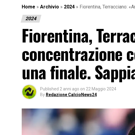
Home
»
Archivio
»
2024
»
Fiorentina, Terracciano: 
2024
Fiorentina, Terra
concentrazione 
una finale. Sappi
Published
2 anni ago
on
22 Maggio 2024
By
Redazione CalcioNews24