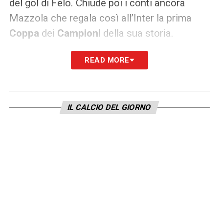
del gol di Felo. Chiude poi i conti ancora
Mazzola che regala così all’Inter la prima
Coppa
dei
Campioni
della sua storia.
READ MORE
LA PLAYLIST DELLE NOSTRE TOP NEWS
IL CALCIO DEL GIORNO