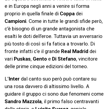
e in Europa negli anni a venire si forma
proprio in quella finale di
Coppa
dei
Campioni
. Come in tutte le grandi sfide però,
c’è bisogno di un grande antagonista che
esalti le doti dell’eroe. Tuttavia un avversario
più tosto di così si fa fatica a trovarlo. Di
fronte infatti c’e il grande
Real Madrid
dei
vari
Puskas
,
Gento
e
Di
Stefano
, vincitore
delle prime cinque edizioni del torneo.
L’
Inter
dal canto suo però può contare su
una rosa davvero di altissimo livello. A
guidare il gruppo ci sono due fenomeni come
Sandro
Mazzola
, il primo falso centravanti
della storia, e
Luisito
Suarez
, geniale