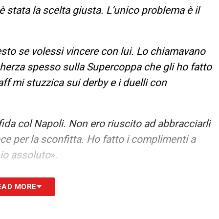
 stata la scelta giusta. L’unico problema è il
esto se volessi vincere con lui. Lo chiamavano
cherza spesso sulla Supercoppa che gli ho fatto
ff mi stuzzica sui derby e i duelli con
sfida col Napoli. Non ero riuscito ad abbracciarli
e per la sconfitta. Ho fatto i complimenti a
io assoluto
».
gri, Tare e Ibra. Furlani invece non si è fatto
EAD MORE