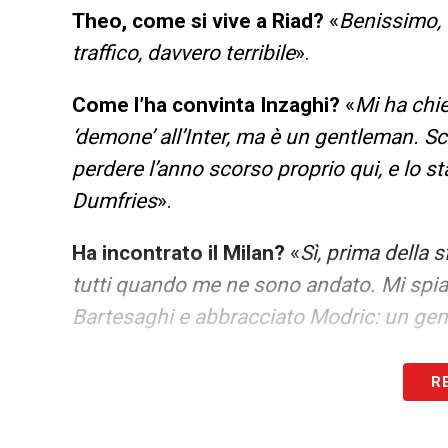
Theo, come si vive a Riad?
«
Benissimo, è
traffico, davvero terribile
».
Come l’ha convinta Inzaghi?
«
Mi ha chi
‘demone’ all’Inter, ma è un gentleman. S
perdere l’anno scorso proprio qui, e lo sta
Dumfries
».
Ha incontrato il Milan?
«
Sì, prima della 
tutti quando me ne sono andato. Mi spiac
Bartesaghi e abbracciato Modric: un gen
Ha visto anche i dirigenti?
«
Ho visto Alle
R
vedere
».