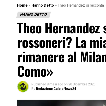
Home
»
Hanno Detto
»
Theo Hernandez si racconta: «
HANNO DETTO
Theo Hernandez s
rossoneri? La mia
rimanere al Milan.
Como»
Published
8 mesi ago
on
20 Dicembre 2025
By
Redazione CalcioNews24