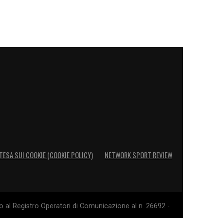
TESA SUI COOKIE (COOKIE POLICY)
NETWORK SPORT REVIEW
o al Registro Operatori di Comunicazione al n. 26692 -