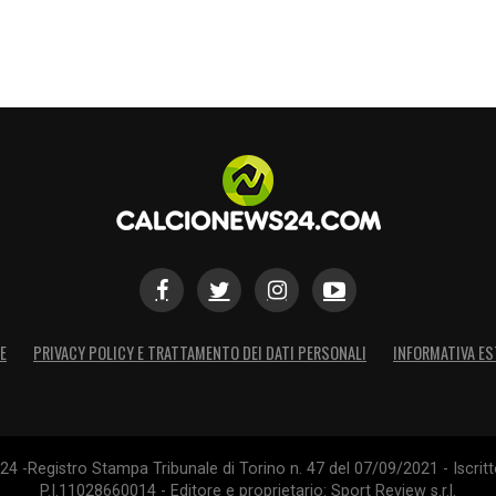
ia priorità assoluta era rimanere al Milan
».
 saputo nulla. Si diceva che chiedessi cifre folli
i del club.
«
Era la verità. Con Massara, Boban e
ma dopo l’addio di Paolo tutto è peggiorato
».
e?
«
Molto. Ho sbagliato con le espulsioni
Non ero sereno, ma i tifosi sanno chi è stato
E
PRIVACY POLICY E TRATTAMENTO DEI DATI PERSONALI
INFORMATIVA ES
ANNEWS24
S
4 -Registro Stampa Tribunale di Torino n. 47 del 07/09/2021 - Iscritt
P.I.11028660014 - Editore e proprietario: Sport Review s.r.l.