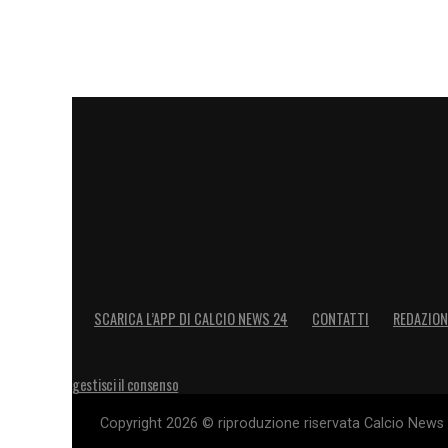
Non sarebbe mai andato via?
«
Mai. La m
Lo scorso gennaio rifiutò il Como?
«
Mai
o che volessi andarmene: tutte bugie
».
Il suo post d’addio fu polemico sui valor
Maldini era un’altra cosa. Ibra è un top, 
Le critiche dei tifosi le hanno fatto mal
(Fiorentina, Feyenoord), ma sono umano. 
Theo per questa maglia
».
SCARICA L’APP DI CALCIO NEWS 24
CONTATTI
REDAZION
LEGGI LE PAROLE INTEGRALI SU MIL
gestisci il consenso
LA PLAYLIST DELLE NOSTRE TOP NEW
Copyright 2026 © riproduzione riservata Calcio News 2