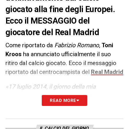
giocato alla fine degli Europei.
Ecco il MESSAGGIO del
giocatore del Real Madrid
Come riportato da
Fabrizio Romano
,
Toni
Kroos
ha annunciato ufficialmente il suo
ritiro dal calcio giocato. Ecco il messaggio
riportato dal centrocampista del
Real Madrid
«17 luglio 2014, il giorno della mia
presentazione al Real Madrid, il giorno che
READ MORE
mi ha cambiato la vita. La mia vita da
calciatore, ma soprattutto come persona.
Era l’inizio di un nuovo capitolo per il club più
IL CALCIO DEL GIORNO