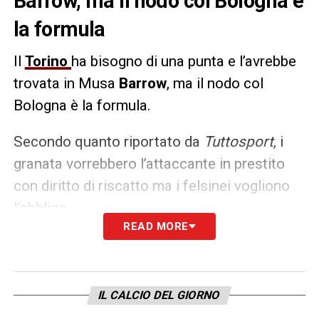
Barrow, ma il nodo col Bologna è
la formula
Il
Torino
ha bisogno di una punta e l’avrebbe
trovata in Musa
Barrow
, ma il nodo col
Bologna è la formula.
Secondo quanto riportato da
Tuttosport
, i
granata vorrebbero l’attaccante in prestito
con diritto di riscatto ma i felsinei vogliono
l’obbligo.
READ MORE
LA PLAYLIST DELLE NOSTRE TOP NEWS
IL CALCIO DEL GIORNO