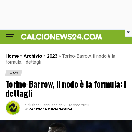
×
Home
»
Archivio
»
2023
»
Torino-Barrow, il nodo è la
formula: i dettagli
2023
Torino-Barrow, il nodo è la formula: i
dettagli
Published
3 anni ago
on
20 Agosto 2023
By
Redazione CalcioNews24