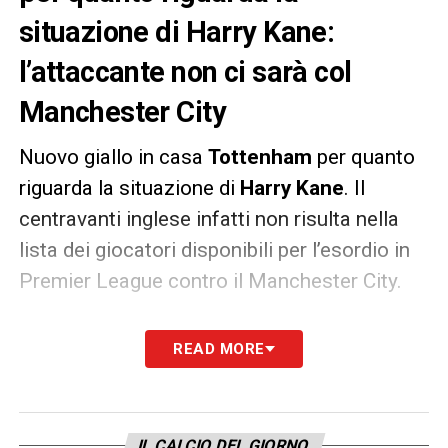
situazione di Harry Kane:
l’attaccante non ci sarà col
Manchester City
Nuovo giallo in casa
Tottenham
per quanto
riguarda la situazione di
Harry Kane
. Il
centravanti inglese infatti non risulta nella
lista dei giocatori disponibili per l’esordio in
Premier League contro il Manchester City.
Nuovo segnale di tensione dunque per
READ MORE
quanto riguarda il centravanti al centro di
tante voci di mercato e oggetto del desiderio
proprio dei Citizens allenati da Pep
IL CALCIO DEL GIORNO