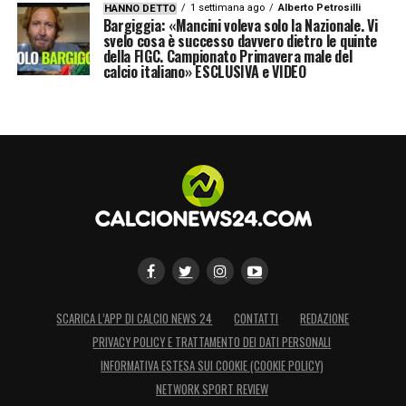
1 settimana ago
Alberto Petrosilli
HANNO DETTO
Bargiggia: «Mancini voleva solo la Nazionale. Vi
svelo cosa è successo davvero dietro le quinte
della FIGC. Campionato Primavera male del
calcio italiano» ESCLUSIVA e VIDEO
SCARICA L’APP DI CALCIO NEWS 24
CONTATTI
REDAZIONE
PRIVACY POLICY E TRATTAMENTO DEI DATI PERSONALI
INFORMATIVA ESTESA SUI COOKIE (COOKIE POLICY)
NETWORK SPORT REVIEW