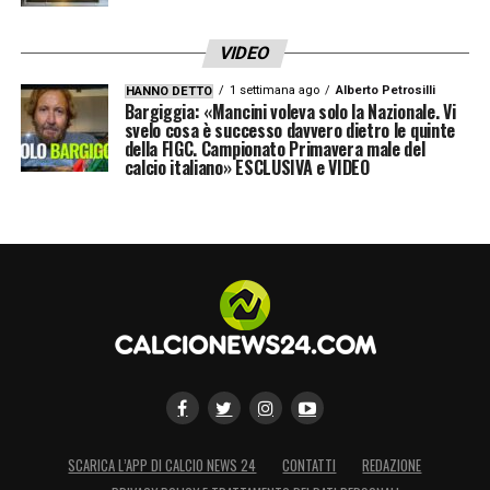
VIDEO
1 settimana ago
Alberto Petrosilli
HANNO DETTO
Bargiggia: «Mancini voleva solo la Nazionale. Vi
svelo cosa è successo davvero dietro le quinte
della FIGC. Campionato Primavera male del
calcio italiano» ESCLUSIVA e VIDEO
SCARICA L’APP DI CALCIO NEWS 24
CONTATTI
REDAZIONE