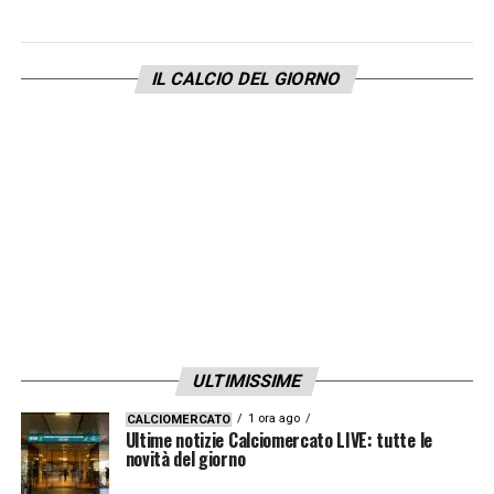
«Ci sono dei dati oggettivi: in relazione al
numero di occasioni concesse agli avversari,
IL CALCIO DEL GIORNO
subiamo molti gol. Ma abbiamo realizzato
molto meno rispetto alle occasioni avute. A
me piace sottolineare che oggi, pur non
avendo avuto molte occasioni, una giornata
sopra le righe di Deulofeu ha indirizzato il
match».
MERCATO –
«A Udine non bisogna farsi
troppe domande, ma solo allenare al meglio
ULTIMISSIME
i giocatori a disposizione»
1 ora ago
CALCIOMERCATO
Ultime notizie Calciomercato LIVE: tutte le
LA PLAYLIST DELLE NOSTRE TOP NEWS
novità del giorno