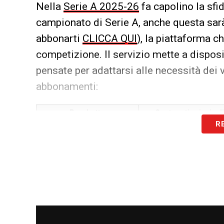
Nella
Serie A 2025-26
fa capolino la sfi
campionato di Serie A, anche questa sa
abbonarti
CLICCA QUI
), la piattaforma ch
competizione. Il servizio mette a dispo
pensate per adattarsi alle necessità dei va
abbonamenti:
Pacchetto
Contenuti principali
R
DAZN FULL
(ex Standard)
– Tutta la Serie A TIM (
partite a turno)
– Serie BKT completa
– LaLiga spagnola e Lig
portoghese
– Serie A femminile
DAZN FAMILY
(ex Plus)
– Tutti i contenuti del
pacchetto FULL