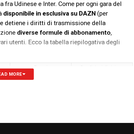
da fra Udinese e Inter. Come per ogni gara del
rà
disponibile in esclusiva su DAZN
(per
e detiene i diritti di trasmissione della
sizione
diverse formule di abbonamento
,
ri utenti. Ecco la tabella riepilogativa degli
Prezzi
Condizioni di visione
EAD MORE
10
– Annuale unico:
359 €
– 2 dispositivi sulla stessa
(29,92 €/mese)
rete internet
– Annuale rate:
34,99
– Non condivisibile con
a
€/mese
persone fuori casa
– Mensile flessibile:
ora in
sconto a 29,99€ al mese
invece di 44,99€
– Annuale unico:
599 €
– 2 dispositivi su reti
(49,92 €/mese)
diverse