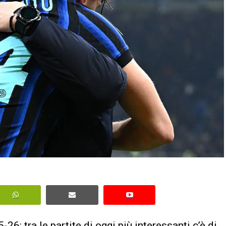
25-26
: tra le
partite di oggi
più interessanti c’è di