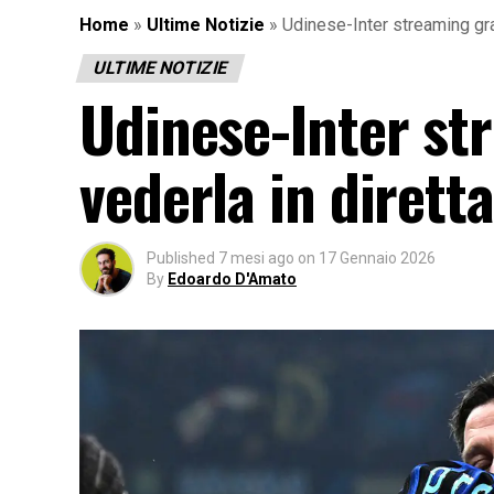
Home
»
Ultime Notizie
»
Udinese-Inter streaming grat
ULTIME NOTIZIE
Udinese-Inter st
vederla in diretta
Published
7 mesi ago
on
17 Gennaio 2026
By
Edoardo D'Amato