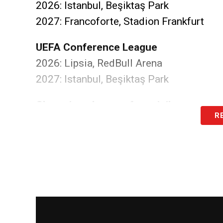
2026: Istanbul, Beşiktaş Park
2027: Francoforte, Stadion Frankfurt
UEFA Conference League
2026: Lipsia, RedBull Arena
2027: Istanbul, Beşiktaş Park
Champions League femminile
R
2026: Oslo, Ullevaal Stadion
2027: nuova procedura di gara da aprire.
LA PLAYLIST DELLE NOSTRE TOP NEW