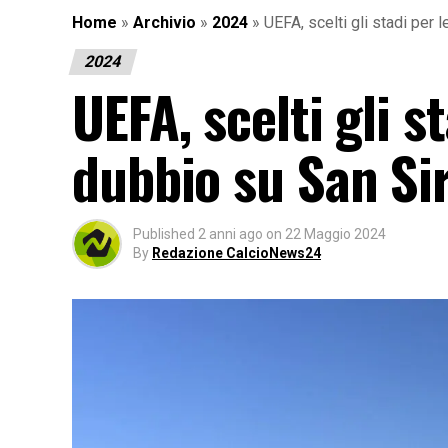
Home
»
Archivio
»
2024
»
UEFA, scelti gli stadi per 
2024
UEFA, scelti gli s
dubbio su San Si
Published
2 anni ago
on
22 Maggio 2024
By
Redazione CalcioNews24