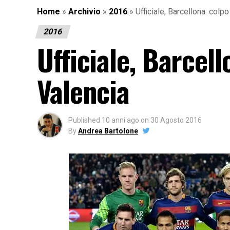
Home
»
Archivio
»
2016
»
Ufficiale, Barcellona: colp
2016
Ufficiale, Barcel
Valencia
Published
10 anni ago
on
30 Agosto 2016
By
Andrea Bartolone