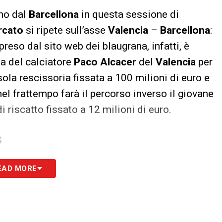
gno dal
Barcellona
in questa sessione di
rcato
si ripete sull’asse
Valencia
–
Barcellona
:
reso dal sito web dei blaugrana, infatti, è
na del calciatore
Paco Alcacer
del
Valencia
per
sola rescissoria fissata a 100 milioni di euro e
nel frattempo farà il percorso inverso il giovane
di riscatto fissato a 12 milioni di euro.
S
EAD MORE