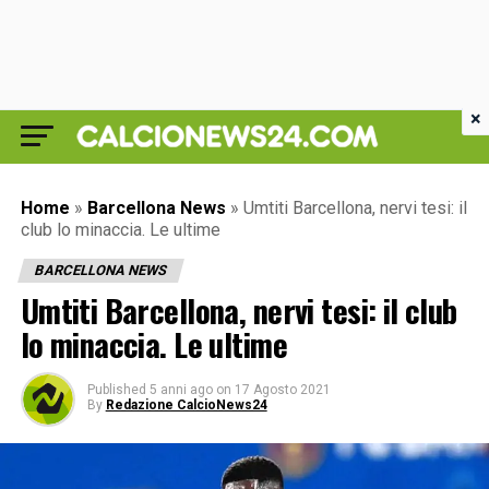
×
Home
»
Barcellona News
»
Umtiti Barcellona, nervi tesi: il
club lo minaccia. Le ultime
BARCELLONA NEWS
Umtiti Barcellona, nervi tesi: il club
lo minaccia. Le ultime
Published
5 anni ago
on
17 Agosto 2021
By
Redazione CalcioNews24