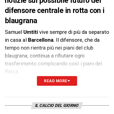
notizie sul possibile futuro del
difensore centrale in rotta con i
blaugrana
Samuel
Umtiti
vive sempre di più da separato
in casa al
Barcellona
. Il difensore, che da
tempo non rientra più nei piani del club
blaugrana, continua a rifiutare ogni
trasferimento complicando così i piani del
Barça.
READ MORE
Secondo quanto riportato da
Sport
, qualora
Umtiti continuasse a impuntarsi il Barcellona
sarebbe pronto a minacciarlo con il
IL CALCIO DEL GIORNO
licenziamento
. Sono attesi sviluppi in merito