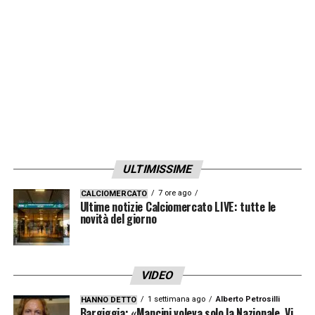
nei prossimi giorni.
LA PLAYLIST DELLE NOSTRE TOP NEWS
ULTIMISSIME
7 ore ago
CALCIOMERCATO
Ultime notizie Calciomercato LIVE: tutte le
novità del giorno
VIDEO
1 settimana ago
Alberto Petrosilli
HANNO DETTO
Bargiggia: «Mancini voleva solo la Nazionale. Vi