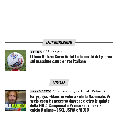
suo punto di forza
»
LOTTA SCUDETTO
– «
Vedo l’Inter davanti a
tutti. Ha i calciatori più forti e uno stile
definito. Sono curioso di vedere la Juventus,
ULTIMISSIME
quando Spalletti riuscirà a dare la sua
impronta, però anche la Roma, il Milan e il
12 ore ago
SERIE A
Ultime Notizie Serie A: tutte le novità del giorno
Napoli possono dire la loro. Occhio anche al
sul massimo campionato italiano
Como: Fàbregas rischia tanto, ma va dritto
per la sua strada. Adoro la sua
VIDEO
determinazione
»
.
1 settimana ago
Alberto Petrosilli
HANNO DETTO
Bargiggia: «Mancini voleva solo la Nazionale. Vi
LEGGI ANCHE –
Ultime Notizie Serie A:
svelo cosa è successo davvero dietro le quinte
della FIGC. Campionato Primavera male del
tutte le novità del giorno sul massimo
calcio italiano» ESCLUSIVA e VIDEO
campionato italiano