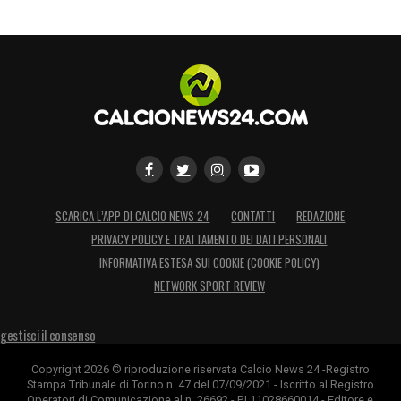
LA PLAYLIST DELLE NOSTRE TOP NEWS
SCARICA L’APP DI CALCIO NEWS 24
CONTATTI
REDAZIONE
PRIVACY POLICY E TRATTAMENTO DEI DATI PERSONALI
INFORMATIVA ESTESA SUI COOKIE (COOKIE POLICY)
NETWORK SPORT REVIEW
gestisci il consenso
Copyright 2026 © riproduzione riservata Calcio News 24 -Registro
Stampa Tribunale di Torino n. 47 del 07/09/2021 - Iscritto al Registro
Operatori di Comunicazione al n. 26692 - P.I.11028660014 - Editore e