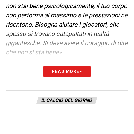
non stai bene psicologicamente, il tuo corpo
non performa al massimo e le prestazioni ne
risentono. Bisogna aiutare i giocatori, che
spesso si trovano catapultati in realtà
gigantesche. Si deve avere il coraggio di dire
che non si sta bene
»
STILE DI ALLENATORE
– «
Duttile, capace di
READ MORE
esaltare le caratteristiche dei singoli.
L’aspetto umano è fondamentale e bisogna
parlare con i calciatori, costruendo un
IL CALCIO DEL GIORNO
rapporto sincero. In Italia stimo Baroni, che
ho conosciuto nel Salento, perché l’ho visto
adattarsi a ogni contesto. Le sue squadre
giocano bene e lui fa della comunicazione il