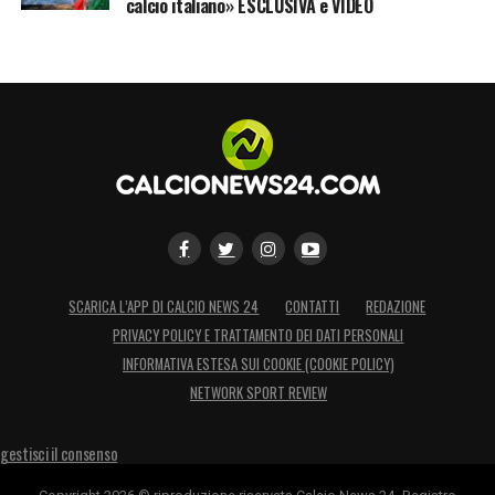
Fernandes dalla destra, il pallone filtra in area
calcio italiano» ESCLUSIVA e VIDEO
e arriva sui piedi di CR7, che calcia male e
manda alto, vanificando una ghiotta
occasione da gol
45’+1′ Fine primo tempo –
Le squadre
rientrano negli spogliatoi sul risultato di 0-0
46′ Inizio secondo tempo –
Riprende la
sfida della Puskas Arena!
SCARICA L’APP DI CALCIO NEWS 24
CONTATTI
REDAZIONE
PRIVACY POLICY E TRATTAMENTO DEI DATI PERSONALI
57′ Tiro di Sallai –
L’attaccante dell’Ungheria
INFORMATIVA ESTESA SUI COOKIE (COOKIE POLICY)
calcia dalla lunga distanza, Rui Patricio
NETWORK SPORT REVIEW
risponde presente
gestisci il consenso
66′ Bruno Fernandes vede la porta –
Il