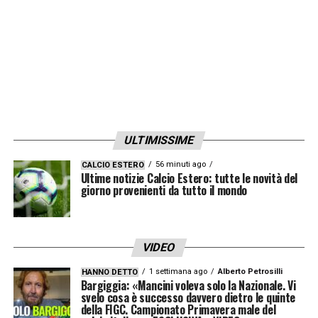
numero 7 portoghese svetta altissimo ma in
anticipo sul traversone di Bernardo Silva,
palla ampiamente a lato
36′ Colpo di testa di Szalai –
Il capitano
dell’Ungheria stacca sul cross di Sallai, para
Rui Patricio
ULTIMISSIME
56 minuti ago
CALCIO ESTERO
39′ Diogo Jota a un passo dal vantaggio –
Ultime notizie Calcio Estero: tutte le novità del
giorno provenienti da tutto il mondo
L’attaccante del Portogallo aggancia il
passaggio di Semedo e in girata trova
l’opposizione di Gulacsi, che compie un altro
VIDEO
miracolo per tenere a galla i suoi
1 settimana ago
Alberto Petrosilli
HANNO DETTO
Bargiggia: «Mancini voleva solo la Nazionale. Vi
svelo cosa è successo davvero dietro le quinte
43′ Flop Cristiano Ronaldo –
Cross di Bruno
della FIGC. Campionato Primavera male del