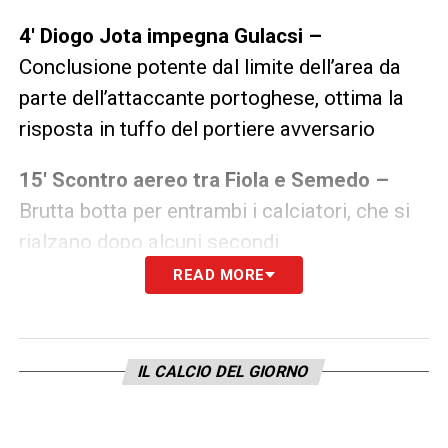
4′ Diogo Jota impegna Gulacsi –
Conclusione potente dal limite dell’area da
parte dell’attaccante portoghese, ottima la
risposta in tuffo del portiere avversario
15′ Scontro aereo tra Fiola e Semedo –
Brutta botta per entrambi i calciatori, che si
rialzano dopo alcuni secondi
READ MORE
19′ Cristiano Ronaldo vicino al gol –
Il
fuoriclasse portoghese scatta bene sul
lancio del compagno ma colpisce malamente
IL CALCIO DEL GIORNO
il pallone, deviato con il piede da Gulacsi
30′ Altro errore di Cristiano Ronaldo –
Il