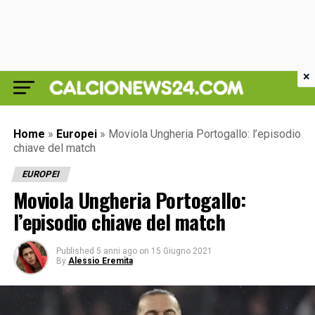
×
Home
»
Europei
»
Moviola Ungheria Portogallo: l’episodio
chiave del match
EUROPEI
Moviola Ungheria Portogallo:
l’episodio chiave del match
Published
5 anni ago
on
15 Giugno 2021
By
Alessio Eremita