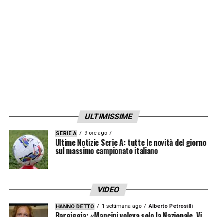
chiudere il rasoterra sul palo più vicino.
LA PLAYLIST DELLE NOSTRE TOP NEWS
ULTIMISSIME
9 ore ago
SERIE A
Ultime Notizie Serie A: tutte le novità del giorno
sul massimo campionato italiano
VIDEO
1 settimana ago
Alberto Petrosilli
HANNO DETTO
Bargiggia: «Mancini voleva solo la Nazionale. Vi