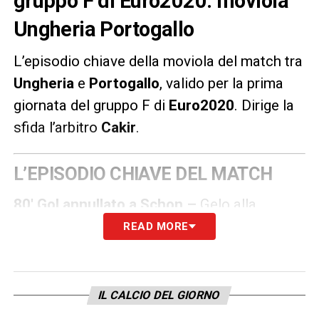
gruppo F di Euro2020: moviola
Ungheria Portogallo
L’episodio chiave della moviola del match tra
Ungheria
e
Portogallo
, valido per la prima
giornata del gruppo F di
Euro2020
.
Dirige la
sfida l’arbitro
Cakir
.
L’EPISODIO CHIAVE DEL MATCH
80′ Gol annullato a Schon –
Gelo alla
Puskas Arena: l’arbitro Cakir non convalida il
READ MORE
gol del giovanissimo ungherese, in posizione
irregolare al momento della ricezione della
palla. Da sottolineare, comunque, la
IL CALCIO DEL GIORNO
splendida giocata a rientrare sul sinistro e