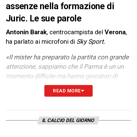
assenze nella formazione di
Juric. Le sue parole
Antonin Barak
, centrocampista del
Verona
,
ha parlato ai microfoni di
Sky Sport.
«Il mister ha preparato la partita con grande
attenzione, sappiamo che il Parma è un un
momento difficile ma hanno giocatori di
qualità, soprattutto davanti che sono veloci.
READ MORE
Dobbiamo stare attenti e fare il meglio per
vincerla. L’assenza di Zaccagni? Manca
anche Kalinic, purtroppo non ci saranno ma
IL CALCIO DEL GIORNO
abbiamo una rosa con qualità e dobbiamo
fare vedere che abbiamo qualità».