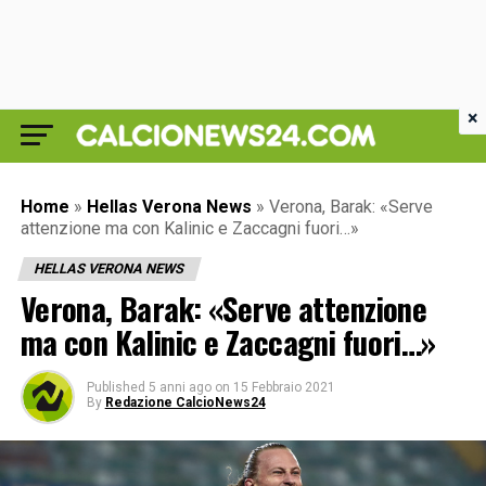
×
Home
»
Hellas Verona News
»
Verona, Barak: «Serve
attenzione ma con Kalinic e Zaccagni fuori…»
HELLAS VERONA NEWS
Verona, Barak: «Serve attenzione
ma con Kalinic e Zaccagni fuori…»
Published
5 anni ago
on
15 Febbraio 2021
By
Redazione CalcioNews24