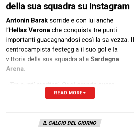
della sua squadra su Instagram
Antonin Barak
sorride e con lui anche
l’
Hellas Verona
che conquista tre punti
importanti guadagnandosi così la salvezza. Il
centrocampista festeggia il suo gol e la
vittoria della sua squadra alla
Sardegna
Arena
.
«Tre punti meritati. Oggi grande cuore
READ MORE
gialloblù. Buona Pasqua a tutti!».
LA PLAYLIST DELLE NOSTRE TOP NEWS
IL CALCIO DEL GIORNO