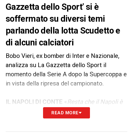
Gazzetta dello Sport’ si è
soffermato su diversi temi
parlando della lotta Scudetto e
di alcuni calciatori
Bobo Vieri, ex bomber di Inter e Nazionale,
analizza su La Gazzetta dello Sport il
momento della Serie A dopo la Supercoppa e
in vista della ripresa del campionato.
IL NAPOLI DI CONTE
«
Resta che il Napoli è
ancora… il Napoli. Quello tosto e forte di
READ MORE
Conte, che vuole il bis scudetto. Ha
dimostrato di essere una grande squadra