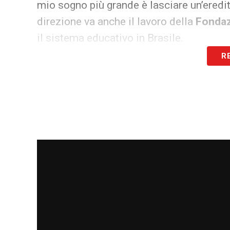
mio sogno più grande è lasciare un’eredi
direzione va anche il lavoro della
Fondaz
il sistema educativo in Brasile.
R
Infine, ha parlato del suo ruolo di esempio
«Essere un modello per altri è una respo
esempio. Cerco di restare umile, ricorda
e rispetto, tutto è possibile».
Mentre il Real Madrid riflette sul suo fut
eredità dentro e fuori dal campo. Un tal
consapevole del proprio impatto sul mo
LA PLAYLIST DELLE NOSTRE TOP NEW