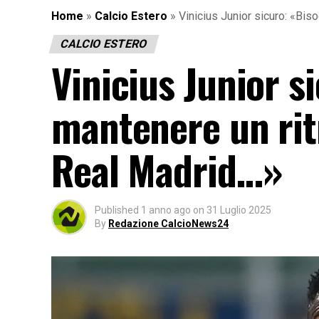
Home
»
Calcio Estero
»
Vinicius Junior sicuro: «Bis
CALCIO ESTERO
Vinicius Junior 
mantenere un ritm
Real Madrid…»
Published
1 anno ago
on
31 Luglio 2025
By
Redazione CalcioNews24