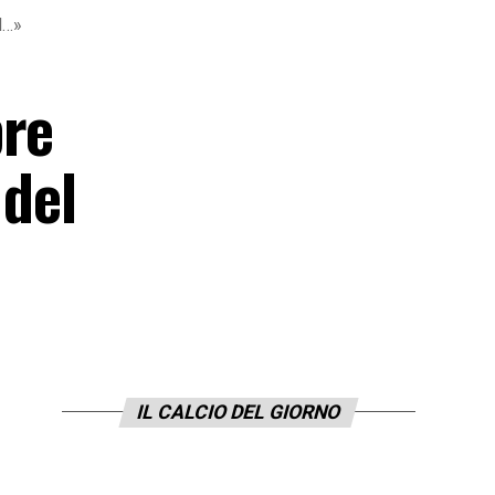
d…»
pre
 del
IL CALCIO DEL GIORNO