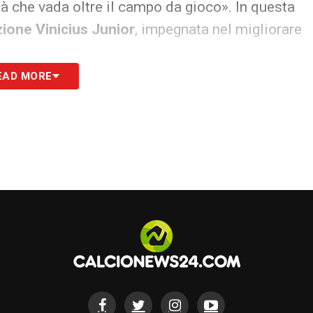
tà che vada oltre il campo da gioco». In questa
ione Vinicius Junior
, impegnata nel migliorare
EAD MORE
 per i più giovani:
nsabilità enorme. Significa dare sempre il buon
re le mie origini e dimostrare che con dedizione
uro,
Vinicius Junior
continua a costruire la sua
ento straordinario, ma soprattutto un uomo
ndo.
S