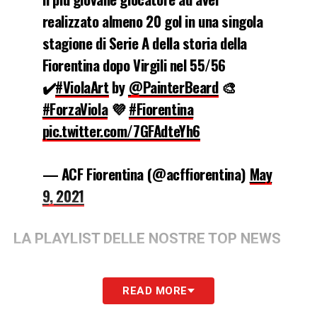
realizzato almeno 20 gol in una singola
stagione di Serie A della storia della
Fiorentina dopo Virgili nel 55/56
✔️
#ViolaArt
by
@PainterBeard
🎨
#ForzaViola
💜
#Fiorentina
pic.twitter.com/7GFAdteYh6
— ACF Fiorentina (@acffiorentina)
May
9, 2021
LA PLAYLIST DELLE NOSTRE TOP NEWS
READ MORE