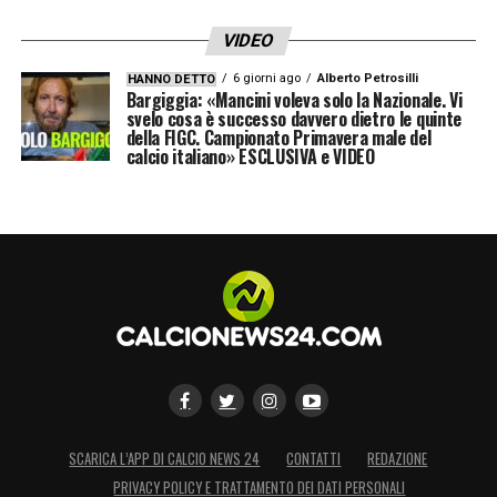
VIDEO
6 giorni ago
Alberto Petrosilli
HANNO DETTO
Bargiggia: «Mancini voleva solo la Nazionale. Vi
svelo cosa è successo davvero dietro le quinte
della FIGC. Campionato Primavera male del
calcio italiano» ESCLUSIVA e VIDEO
SCARICA L’APP DI CALCIO NEWS 24
CONTATTI
REDAZIONE
PRIVACY POLICY E TRATTAMENTO DEI DATI PERSONALI