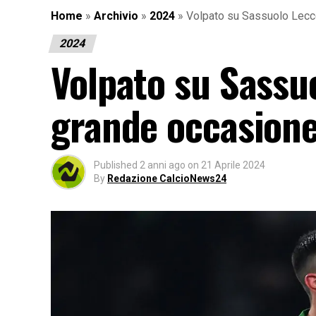
Home
»
Archivio
»
2024
»
Volpato su Sassuolo Lecc
2024
Volpato su Sassu
grande occasion
Published
2 anni ago
on
21 Aprile 2024
By
Redazione CalcioNews24