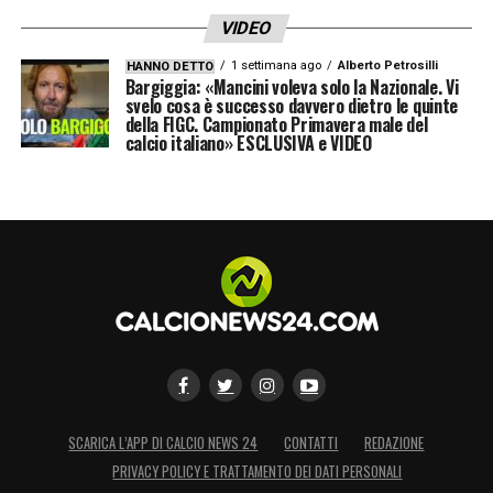
VIDEO
1 settimana ago
Alberto Petrosilli
HANNO DETTO
Bargiggia: «Mancini voleva solo la Nazionale. Vi
svelo cosa è successo davvero dietro le quinte
della FIGC. Campionato Primavera male del
calcio italiano» ESCLUSIVA e VIDEO
SCARICA L’APP DI CALCIO NEWS 24
CONTATTI
REDAZIONE
PRIVACY POLICY E TRATTAMENTO DEI DATI PERSONALI