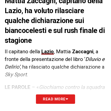
Mattia Zaccagni, capitano della
Lazio, ha voluto rilasciare
qualche dichiarazione sui
biancocelesti e sul rush finale di
stagione
Il capitano della
Lazio
, Mattia
Zaccagni
, a
fronte della presentazione del libro ‘
Diluvio e
Delirio’
, ha rilasciato qualche dichiarazione a
Sky Sport
.
LE PAROLE
– «
Giochiamo contro la squadra
più forte d’Italia, forse
READ MORE
d’Europa.
L’Inter
scenderà sicuramente in
campo per vincere perché è ancora lì, in