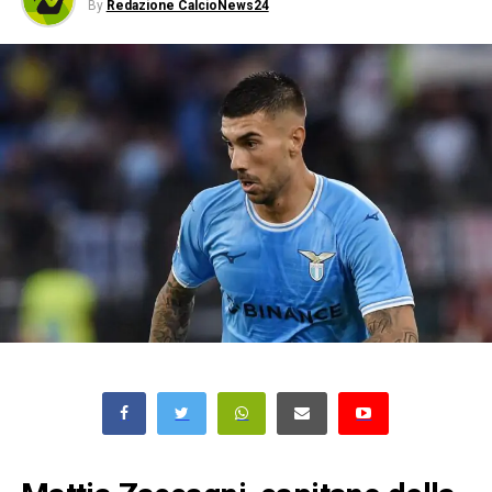
By
Redazione CalcioNews24