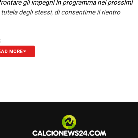
frontare gli impegni in programma nei prossimi
utela degli stessi, di consentirne il rientro
S
EAD MORE