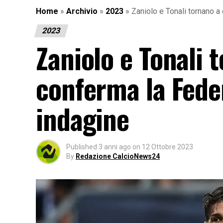
Home
»
Archivio
»
2023
»
Zaniolo e Tonali tornano a 
2023
Zaniolo e Tonali 
conferma la Feder
indagine
Published
3 anni ago
on
12 Ottobre 2023
By
Redazione CalcioNews24