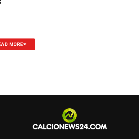
S
EAD MORE