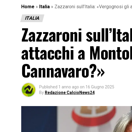
Home
»
Italia
»
Zazzaroni sull’Italia: «Vergognosi gl
ITALIA
Zazzaroni sull’Ita
attacchi a Monto
Cannavaro?»
Published
1 anno ago
on
16 Giugno 2025
By
Redazione CalcioNews24