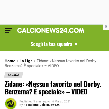
×
Scegli la tua squadra ▼
Home
»
La Liga
»
Zidane: «Nessun favorito nel Derby.
Benzema? È speciale» – VIDEO
LA LIGA
Zidane: «Nessun favorito nel Derby.
Benzema? È speciale» – VIDEO
Published
5 anni ago
on
6 Marzo 2021
By
Redazione CalcioNews24