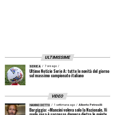
ULTIMISSIME
7 ore ago
SERIE A
Ultime Notizie Serie A: tutte le novità del giorno
sul massimo campionato italiano
VIDEO
1 settimana ago
Alberto Petrosilli
HANNO DETTO
Bargiggia: «Mancini voleva solo la Nazionale. Vi
svelo cosa è successo davvero dietro le quinte