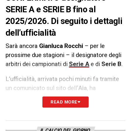
SERIE A e SERIE B fino al
2025/2026. Di seguito i dettagli
dell’ufficialità
Sarà ancora
Gianluca Rocchi
– per le
prossime due stagioni – il designatore degli
arbitri dei campionati di
Serie A
e di
Serie B
.
L’ufficialità, arrivata pochi minuti fa tramite
un comunicato sul sito dell
‘Aia
, ha
confermato la fiducia di tutto il movimento
READ MORE
nei confronti dell’ex arbitro. Inoltre, sono
stati confermati anche gli altri componenti
Di
Liberatore
,
Gervasoni
,
Tommasi
e
Tonolini
.
IL CALCIO DEL GIORNO