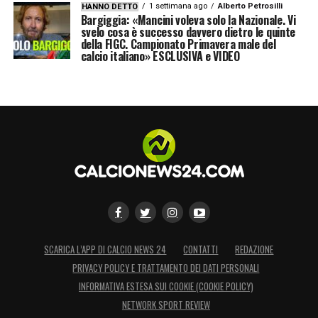
1 settimana ago
Alberto Petrosilli
HANNO DETTO
Bargiggia: «Mancini voleva solo la Nazionale. Vi
svelo cosa è successo davvero dietro le quinte
della FIGC. Campionato Primavera male del
calcio italiano» ESCLUSIVA e VIDEO
SCARICA L’APP DI CALCIO NEWS 24
CONTATTI
REDAZIONE
PRIVACY POLICY E TRATTAMENTO DEI DATI PERSONALI
INFORMATIVA ESTESA SUI COOKIE (COOKIE POLICY)
NETWORK SPORT REVIEW